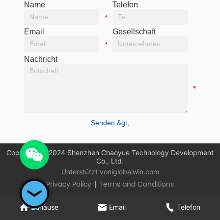
Name
Telefon
*
*
Email
Gesellschaft
*
*
Nachricht
*
Senden &gt;
Copyright © 2024 Shenzhen Chaoyue Technology Development
Co., Ltd.
Unterstützt von
iglobalwin.com
Privacy Policy
Terms and Conditions
Zuhause
Email
Telefon