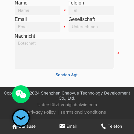
Name
Telefon
*
*
Email
Gesellschaft
*
*
Nachricht
*
Senden &gt;
Copyright © 2024 Shenzhen Chaoyue Technology Development
Co., Ltd.
Unterstützt von
iglobalwin.com
Privacy Policy
Terms and Conditions
Zuhause
Email
Telefon