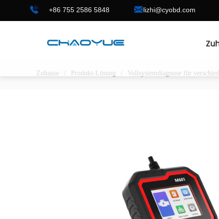
+86 755 2586 5848
lizhi@cyobd.com
Zu
Zuhause
/
Produkt-Lösung
/
Vollsystemdiagnose für verschi