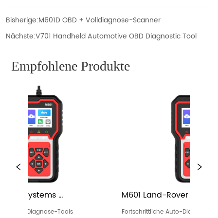
Bisherige:
M601D OBD + Volldiagnose-Scanner
Nächste:
V701 Handheld Automotive OBD Diagnostic Tool
Empfohlene Produkte
M601 Land-Rover - Full Systems 
M601 Porsc
Diagnosegerät
Diagnoseg
Fortschrittliche Auto-Diagnose-Tools
Fortschrittlic